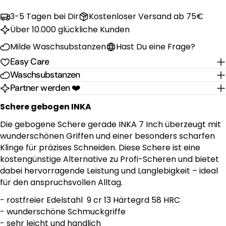
3-5 Tagen bei Dir
Kostenloser Versand ab 75€
Fellpflege
Über 10.000 glückliche Kunden
Milde Waschsubstanzen
Hast Du eine Frage?
Easy Care
🐾Wie benutze ich Kebelyn
Hundeshampoo richtig
Waschsubstanzen
Partner werden ❤️
Vor Gebrauch die Flasche kräftig schütteln,
danach kannst Du das Shampoo ins nasse Fell
Schere gebogen INKA
einmassieren und etwa drei Minuten einwirken
lassen. Zum Schluss gründlich ausspülen.
Die gebogene Schere gerade INKA 7 Inch überzeugt mit
wunderschönen Griffen und einer besonders scharfen
Oder
Klinge für präzises Schneiden. Diese Schere ist eine
Mische 800 -1000 ml warmes Wasser mit 2
kostengünstige Alternative zu Profi-Scheren und bietet
Esslöffel Shampoo in einer Schüssel oder
dabei hervorragende Leistung und Langlebigkeit – ideal
unserem Messbecher an. Schäume Dein
für den anspruchsvollen Alltag.
trockenes Haustier mit dem Waschpuschel
mit dieser Mischung komplett ein. Danach
- rostfreier Edelstahl 9 cr 13 Härtegrd 58 HRC
gründlich ausspülen. Es wird empfohlen 2 x zu
- wunderschöne Schmuckgriffe
schäumen.
- sehr leicht und handlich