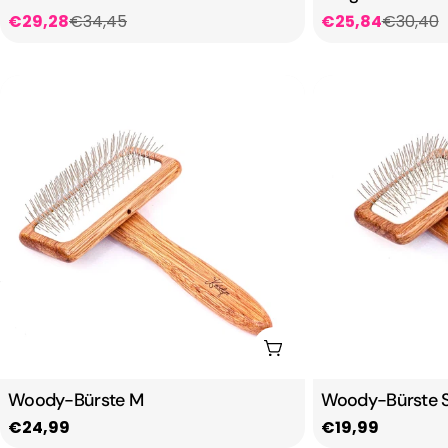
€29,28
€34,45
€25,84
€30,40
Verkaufspreis
Regulärer
Verkaufspreis
Regulärer
Preis
Preis
In Den Warenkorb Lege
Woody-Bürste M
Woody-Bürste 
Regulärer
€24,99
Regulärer
€19,99