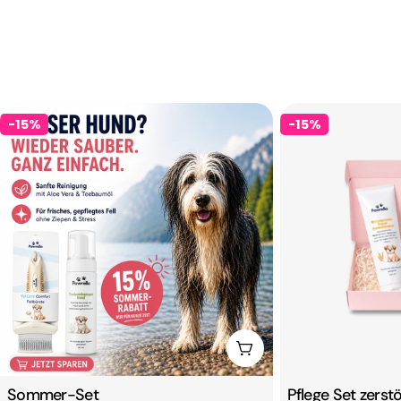
Klarna
Shop Pay
🐾Rabatte %
Hundefriseure, Groomer Akademien, Züchter,
-15%
-15%
Wiederverkäufer, Großabnehmer usw. mit
Gewerbeschein erhalten besondere
Konditionen. Sende uns einfach eine E-Mail mit
Deinem Namen und Gewerbeschein und wir
werden Dich mit Deinem persönlichen Code
kontaktieren.
Email:
Info@Kebelyn.com
In Den Warenkorb Lege
Sommer-Set
Pflege Set zerstö