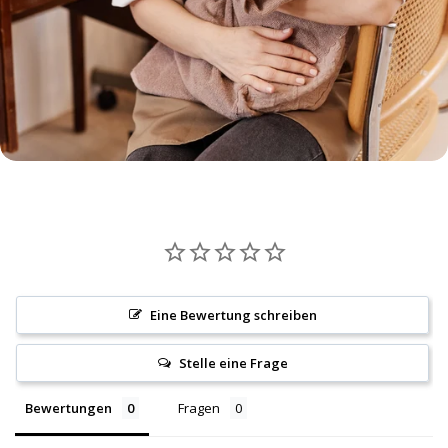
Zahlen eingegeben werden. Achte bitte auf
Groß- und Kleinschreibung, Leer- und
Sonderzeichen. Nur, wenn der Code korrekt
eingegeben wurde, kann Dir der Rabatt
abgezogen werden.
🐾Versand
Die Lieferzeit beträgt 3-5 Werktage innerhalb
Deutschlands.
Innerhalb Deutschlands liefern wir ab 75,00 €
Bestellwert versandkostenfrei.
Um Artikel aus Deiner Bestellung
zurückzusenden, benutze bitte unser
Retouren-Label.
Eine Bewertung schreiben
🐾Zahlungsmethoden
Stelle eine Frage
Kreditkarte
PayPal
Bewertungen
Fragen
Apple Pay
Google Pay