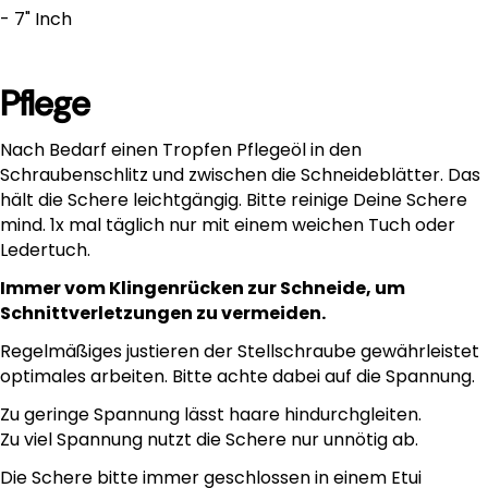
- 7" Inch
Für kleinere Hunde reicht das Mischverhältnis
zur Hälfte.
Für beste Ergebnisse lass das Shampoo für ein
Pflege
paar Minuten im Fell. Zusätzlich empfehlen wir
unseren Conditioner Easy - Smooth, für ein
fluffiges und strahlend glänzendes Fell.
Nach Bedarf einen Tropfen Pflegeöl in den
Schraubenschlitz und zwischen die Schneideblätter. Das
hält die Schere leichtgängig. Bitte reinige Deine Schere
Bei all unseren Kebelyn-Produkten legen wir
mind. 1x mal täglich nur mit einem weichen Tuch oder
größten Wert darauf, nur die besten
Ledertuch.
Inhaltsstoffe für deinen Liebling zu verwenden.
Immer vom Klingenrücken zur Schneide, um
Deshalb verwenden wir milde
Waschsubstanzen, auf pflanzlicher Basis, die
Schnittverletzungen zu vermeiden.
das Fell besonders sanft und gründlich
Regelmäßiges justieren der Stellschraube gewährleistet
reinigen. Die ausgewogene,
optimales arbeiten. Bitte achte dabei auf die Spannung.
feuchtigkeitsspendende Kombination aus Aloe
Vera und Teebaumöl sorgen für ein
Zu geringe Spannung lässt haare hindurchgleiten.
glänzendes und seidenweiches Fell.
Zu viel Spannung nutzt die Schere nur unnötig ab.
Die Schere bitte immer geschlossen in einem Etui