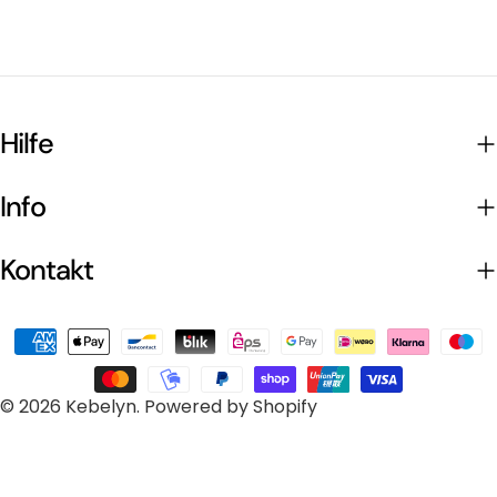
Preis
Preis
Hilfe
Info
Kontakt
Zahlungsarten
© 2026
Kebelyn
.
Powered by Shopify