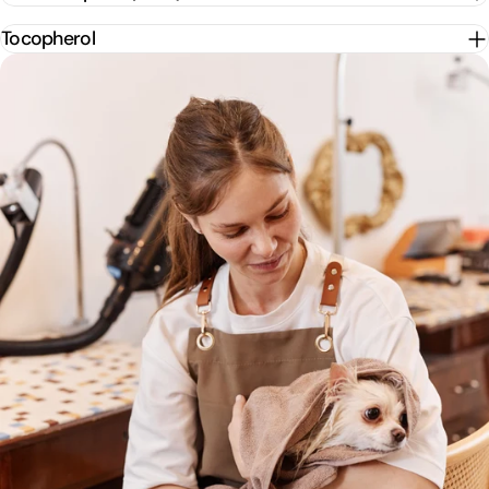
anspruchsvolles Fell.
Tocopherol
Die drei Schritte für eine optimale Pflege des
Fells: 1. Auswahl des richtigen Shampoos zur
Reinigung des Fells 2. Verwendung der
passenden Spülung für eine gute
Kämmbarkeit und Geschmeidigkeit. 3.
Gezielter Einsatz einer Kur/Maske für eine
besonders intensive Pflege.
Regelmäßiges Bürsten, um Verfilzungen zu
vermeiden.
Shop
🐾Mein Rabattcode funktioniert nicht?
Um den Rabattcode einzulösen, muss der
gesamte Code inklusive Buchstaben und